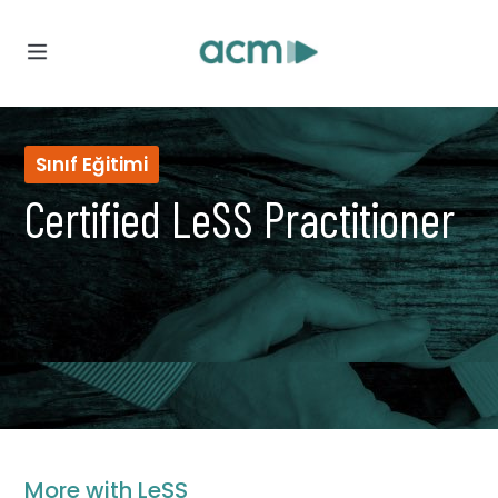
Sınıf Eğitimi
Certified LeSS Practitioner
Agentic
Organizasyon
Dönüşümü
Onabu.ai
Agile
Organizasyonel
Dönüşüm
Agentic
More with LeSS
&