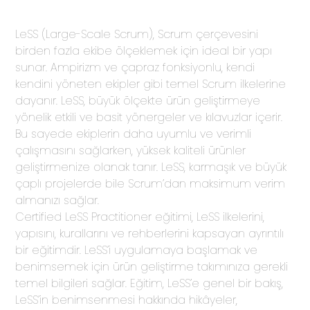
AI
Eğitimleri
LeSS (Large-Scale Scrum), Scrum çerçevesini
birden fazla ekibe ölçeklemek için ideal bir yapı
AI
Innovation
Kitaplar
sunar. Ampirizm ve çapraz fonksiyonlu, kendi
Sprint
kendini yöneten ekipler gibi temel Scrum ilkelerine
Podcast
dayanır. LeSS, büyük ölçekte ürün geliştirmeye
Organizasyonel
ACM
yönelik etkili ve basit yönergeler ve kılavuzlar içerir.
Ağ
&
Analizi
Bu sayede ekiplerin daha uyumlu ve verimli
ACM
HBR
(ONA)
çalışmasını sağlarken, yüksek kaliteli ürünler
Hakkında
Türkiye
geliştirmenize olanak tanır. LeSS, karmaşık ve büyük
Objectives
Uzman
Whitepaper
çaplı projelerde bile Scrum’dan maksimum verim
&
Ekibimiz
Key
almanızı sağlar.
Raporlar
Results
Certified LeSS Practitioner eğitimi, LeSS ilkelerini,
Referanslarımız
(OKR)
9
Çevik
yapısını, kurallarını ve rehberlerini kapsayan ayrıntılı
Sözlük
bir eğitimdir. LeSS’i uygulamaya başlamak ve
Metrics:
Reframed
benimsemek için ürün geliştirme takımınıza gerekli
temel bilgileri sağlar. Eğitim, LeSS’e genel bir bakış,
Enterprise
LeSS’in benimsenmesi hakkında hikâyeler,
Agility