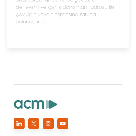
deneyimli ve geniş danışman kadrosu ile
çevikliğin yaygınlaşmasına katkıda
bulunuyoruz.