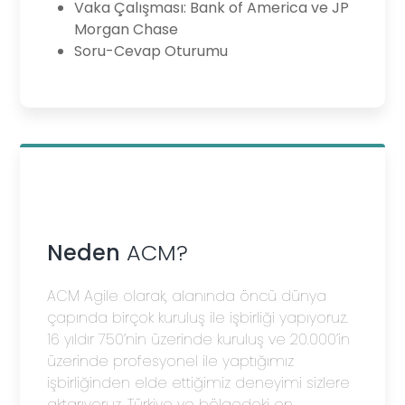
Vaka Çalışması: Bank of America ve JP
Morgan Chase
Soru-Cevap Oturumu
Neden
ACM?
ACM Agile olarak, alanında öncü dünya
çapında birçok kuruluş ile işbirliği yapıyoruz.
16 yıldır 750’nin üzerinde kuruluş ve 20.000’in
üzerinde profesyonel ile yaptığımız
işbirliğinden elde ettiğimiz deneyimi sizlere
aktarıyoruz. Türkiye ve bölgedeki en