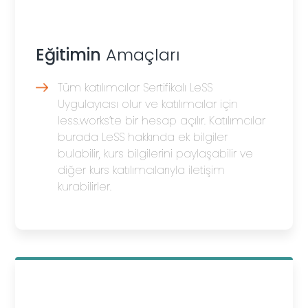
Eğitimin
Amaçları
Tüm katılımcılar Sertifikalı LeSS
Uygulayıcısı olur ve katılımcılar için
less.works’te bir hesap açılır. Katılımcılar
burada LeSS hakkında ek bilgiler
bulabilir, kurs bilgilerini paylaşabilir ve
diğer kurs katılımcılarıyla iletişim
kurabilirler.