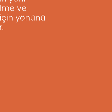
ilme ve
 için
yönünü
.