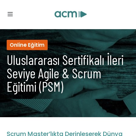
Online Eğitim
Uluslararası Sertifikalı İleri
Seviye Agile & Scrum
Eğitimi (PSM)
Agentic
Organisation
Transformation
Onabu.ai
Agile
Organisation
Scrum Master’lıkta Derinleşerek Dünya
Transformation