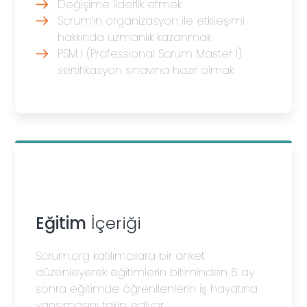
Değişime liderlik etmek
Scrum’ın organizasyon ile etkileşimi
hakkında uzmanlık kazanmak
PSM I (Professional Scrum Master I)
sertifikasyon sınavına hazır olmak
Eğitim
İçeriği
Scrum.org katılımcılara bir anket
düzenleyerek eğitimlerin bitiminden 6 ay
sonra eğitimde öğrenilenlerin iş hayatına
yansımasını takip ediyor.