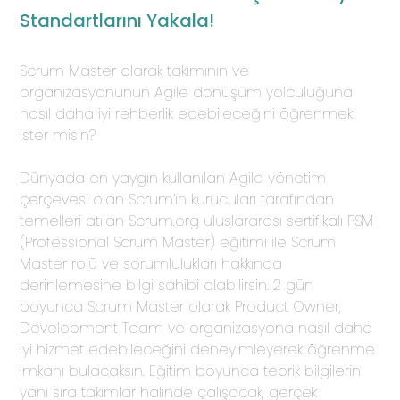
Standartlarını Yakala!
Agentic
&
Kitaplar
AI
Scrum Master olarak takımının ve
Podcast
Trainings
organizasyonunun Agile dönüşüm yolculuğuna
Whitepaper
AI
nasıl daha iyi rehberlik edebileceğini öğrenmek
Innovation
ister misin?
Raporlar
ACM
Sprint
Hakkında
Çevik
Organizational
Dünyada en yaygın kullanılan Agile yönetim
Sözlük
Uzman
Network
çerçevesi olan Scrum’ın kurucuları tarafından
Ekibimiz
Analysis
temelleri atılan Scrum.org uluslararası sertifikalı PSM
(ONA)
Referanslarımız
(Professional Scrum Master) eğitimi ile Scrum
Objectives
Master rolü ve sorumlulukları hakkında
&
derinlemesine bilgi sahibi olabilirsin. 2 gün
Key
boyunca Scrum Master olarak Product Owner,
Results
9
Development Team ve organizasyona nasıl daha
(OKR)
iyi hizmet edebileceğini deneyimleyerek öğrenme
Metrics:
imkanı bulacaksın. Eğitim boyunca teorik bilgilerin
Reframed
yanı sıra takımlar halinde çalışacak, gerçek