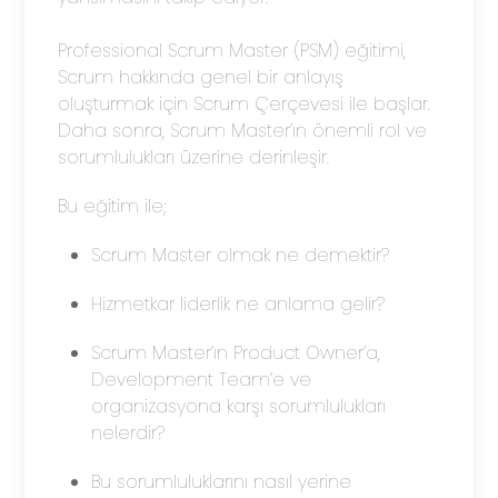
Professional Scrum Master (PSM) eğitimi,
Scrum hakkında genel bir anlayış
oluşturmak için Scrum Çerçevesi ile başlar.
Daha sonra, Scrum Master’ın önemli rol ve
sorumlulukları üzerine derinleşir.
Bu eğitim ile;
Scrum Master olmak ne demektir?
Hizmetkar liderlik ne anlama gelir?
Scrum Master’ın Product Owner’a,
Development Team’e ve
organizasyona karşı sorumlulukları
nelerdir?
Bu sorumluluklarını nasıl yerine