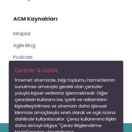
ACM Kaynakları
Kitaplar
Agile Blog
Podcast
Whitepaper
Çerezler & Gizlilik
İnternet sitemizde, bilgi toplumu hizmetlerinin
Raporlar
sunulması amacıyla gerekli olan çerezler
Çevik Sözlük
yoluyla kişisel verileriniz işlenmektedir. Diğer
çerezlerin kullanımı ise, içerik ve reklamların
kişiselleştirilmesi ve sitemizin daha işlevsel
kılınması amaçlarıyla sınırlı olarak ve açık rızanız
Popüler Yazılarımız
dahilinde kullanılacaktır. Çerez kullanımına ilişkin
daha detaylı bilgiye "Çerez Bilgilendirme
Metni"mizden ulaşabilirsiniz.